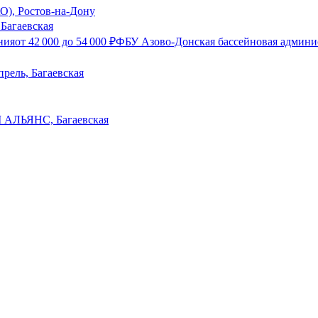
О), Ростов-на-Дону
Багаевская
ния
от
42 000
до
54 000
₽
ФБУ Азово-Донская бассейновая админис
прель, Багаевская
 АЛЬЯНС, Багаевская