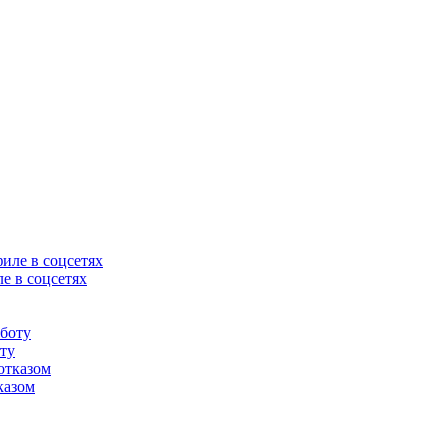
е в соцсетях
оту
казом