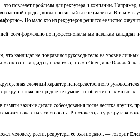
 это повлечет проблемы для рекрутера и компании. Например, в
т возрастной предел, когда просят найти специалиста. В таком с
омфортно». Но мало кто из рекрутеров решится ее честно озвучит
ией, хотя формально по профессиональным навыкам кандидат по
тем, что кандидат не понравился руководителю на уровне личны
отказать кандидату из-за того, что он Овен, а не Водолей, как
екрутер, зная сложный характер непосредственного руководителя
х рекрутер тоже не предпочтет умолчать об истинных мотивах.
в памяти важные детали собеседования после десятка других, п
ак может показаться со стороны. В потоке задач у рекрутера мо
может человеку расти, рекрутеры ее охотно дают, — говорит
Еле