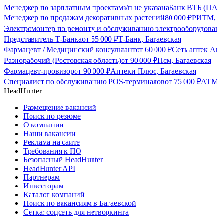
Менеджер по зарплатным проектам
з/п не указана
Банк ВТБ (ПА
Менеджер по продажам декоративных растений
80 000
₽
РИТМ, 
Электромонтер по ремонту и обслуживанию электрооборудова
Представитель Т-Банка
от
55 000
₽
Т-Банк, Багаевская
Фармацевт / Медицинский консультант
от
60 000
₽
Сеть аптек А
Разнорабочий (Ростовская область)
от
90 000
₽
Псм, Багаевская
Фармацевт-провизор
от
90 000
₽
Аптеки Плюс, Багаевская
Специалист по обслуживанию POS-терминалов
от
75 000
₽
АТМ
HeadHunter
Размещение вакансий
Поиск по резюме
О компании
Наши вакансии
Реклама на сайте
Требования к ПО
Безопасный HeadHunter
HeadHunter API
Партнерам
Инвесторам
Каталог компаний
Поиск по вакансиям в Багаевской
Сетка: соцсеть для нетворкинга