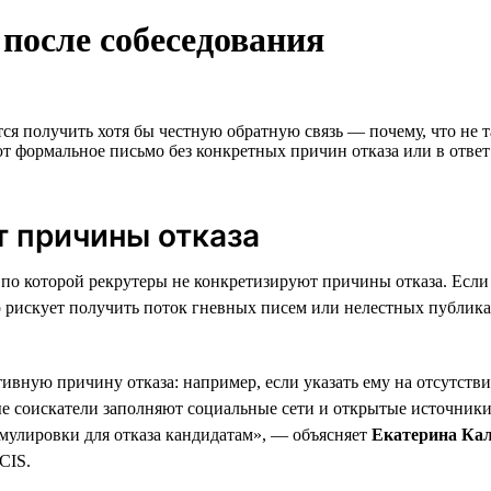
после собеседования
ется получить хотя бы честную обратную связь — почему, что не 
ют формальное письмо без конкретных причин отказа или в отве
т причины отказа
по которой рекрутеры не конкретизируют причины отказа. Если к
тер рискует получить поток гневных писем или нелестных публик
ивную причину отказа: например, если указать ему на отсутств
ые соискатели заполняют социальные сети и открытые источник
мулировки для отказа кандидатам», — объясняет
Екатерина Ка
CIS.