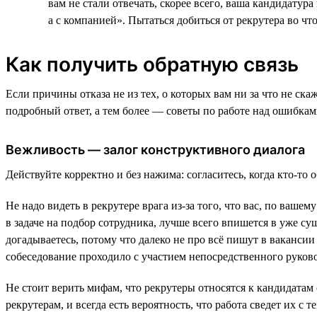
вам не стали отвечать, скорее всего, ваша кандидату
а с компанией». Пытаться добиться от рекрутера во чт
Как получить обратную связь
Если причины отказа не из тех, о которых вам ни за что не ска
подробный ответ, а тем более — советы по работе над ошибка
Вежливость — залог конструктивного диалога
Действуйте корректно и без нажима: согласитесь, когда кто-то 
Не надо видеть в рекрутере врага из-за того, что вас, по ваш
в задаче на подбор сотрудника, лучше всего впишется в уже су
догадываетесь, потому что далеко не про всё пишут в вакансии
собеседование проходило с участием непосредственного руково
Не стоит верить мифам, что рекрутеры относятся к кандидатам 
рекрутерам, и всегда есть вероятность, что работа сведет их с 