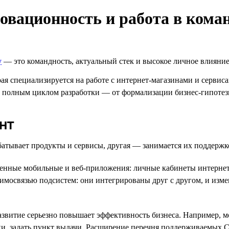
овационность и работа в кома
y
— это командность, актуальный стек и высокое личное влияни
ая специализируется на работе с интернет-магазинами и сервис
с полным циклом разработки — от формализации бизнес-гипотез
нт
батывает продукты и сервисы, другая — занимается их поддержк
енные мобильные и веб-приложения: личные кабинеты интернет-
аимосвязью подсистем: они интегрированы друг с другом, и изм
развитие серьезно повышает эффективность бизнеса. Например, 
ки, задать пункт выдачи. Расширение перечня поддерживаемых C