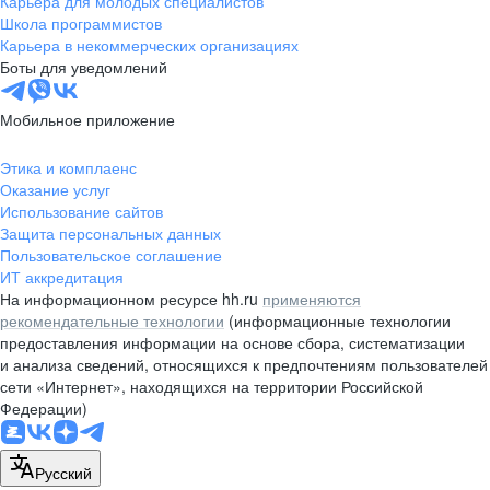
Карьера для молодых специалистов
pr@nsk.hh.ru
Школа программистов
Карьера в некоммерческих организациях
Минск
Боты для уведомлений
пр-т Дзержинского, д. 57,
10 этаж, помещение 45-1
Мобильное приложение
+375 (17)
336-03-02
Этика и комплаенс
pr@rabota.by
Оказание услуг
Использование сайтов
Алматы
Защита персональных данных
Пользовательское соглашение
пр. Абая, д. 151, БЦ Алатау,
ИТ аккредитация
12 этаж, офис 1209
На информационном ресурсе hh.ru
применяются
+7 727 232-13-13
рекомендательные технологии
(информационные технологии
pr@headhunter.com.kz
предоставления информации на основе сбора, систематизации
и анализа сведений, относящихся к предпочтениям пользователей
сети «Интернет», находящихся на территории Российской
Федерации)
Русский