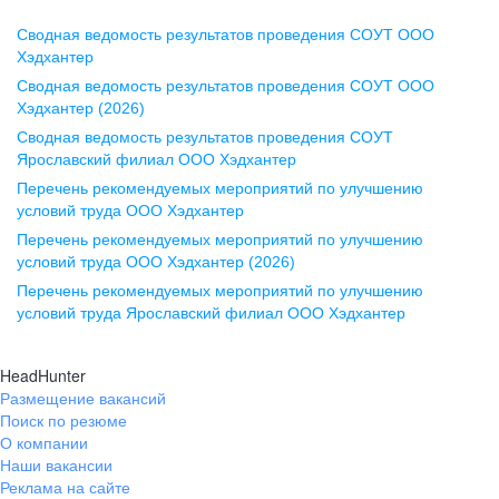
Сводная ведомость результатов проведения СОУТ ООО
Воронеж
Хэдхантер
Сводная ведомость результатов проведения СОУТ ООО
ул. Комиссаржевской, д. 10,
Хэдхантер (2026)
офис 1212
Сводная ведомость результатов проведения СОУТ
+7 473 280-05-05
Ярославский филиал ООО Хэдхантер
pr@vrn.hh.ru
Перечень рекомендуемых мероприятий по улучшению
условий труда ООО Хэдхантер
Казань
Перечень рекомендуемых мероприятий по улучшению
ул. Спартаковская, д. 2А, этаж 3,
условий труда ООО Хэдхантер (2026)
помещение 15
Перечень рекомендуемых мероприятий по улучшению
условий труда Ярославский филиал ООО Хэдхантер
+7 843 212-12-50
pr@kzn.hh.ru
HeadHunter
Размещение вакансий
Екатеринбург
Поиск по резюме
ул. Боевых Дружин, стр. 20,
О компании
5 этаж, офис 505, 521
Наши вакансии
Реклама на сайте
+7 343 226-79-99