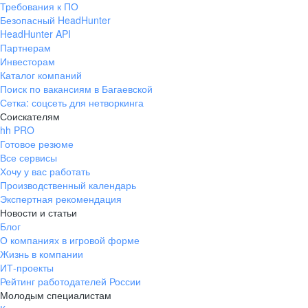
Требования к ПО
pr@ural.hh.ru
Безопасный HeadHunter
HeadHunter API
Краснодар
Партнерам
Инвесторам
ул. Янковского, д. 169, 7 этаж,
Каталог компаний
706 каб.
Поиск по вакансиям в Багаевской
+7 861 205-55-57
Сетка: соцсеть для нетворкинга
pr@krd.hh.ru
Соискателям
hh PRO
Готовое резюме
Владивосток
Все сервисы
пер. Ланинский д. 4, офис 3.4
Хочу у вас работать
Производственный календарь
+7 423 202-33-28
Экспертная рекомендация
pr@dv.hh.ru
Новости и статьи
Блог
Новосибирск
О компаниях в игровой форме
Жизнь в компании
ул. Большевистская, д. 35,
ИТ-проекты
помещение 21
Рейтинг работодателей России
+7 383 207-94-64
Молодым специалистам