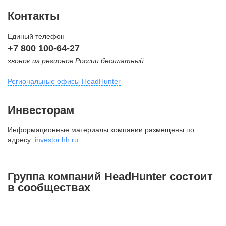
Контакты
Единый телефон
+7 800 100-64-27
звонок из регионов России бесплатный
Региональные офисы HeadHunter
Москва
Инвесторам
внутригородская территория
Информационные материалы компании размещены по
Муниципальный округ Тверской,
адресу:
investor.hh.ru
2-я Брестская ул., д. 48,
помещение 25
+7 495 974-64-27
Группа компаний HeadHunter состоит
+7 495 980-64-27
в сообществах
+7 495 134-92-24
press@hh.ru