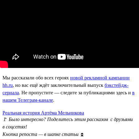
Мы рассказали обо всех героях
новой рекламной кампании
hh.ru
, но вас ещё ждёт заключительный выпуск
бэкстейдж-
сериала
. Не пропустите — следите за публикациями здесь и
в
нашем Телеграм-канале
.
Реальная история Артёма Мельникова
🚩
Было интересно? Поделитесь этим рассказом с друзьями
в соцсетях!
Кнопка репоста — в шапке статьи
⏫