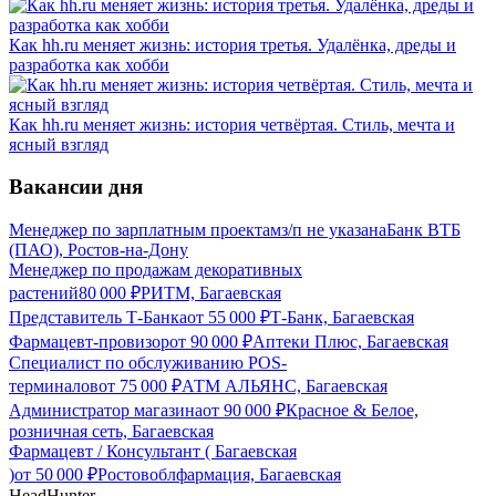
Как hh.ru меняет жизнь: история третья. Удалёнка, дреды и
разработка как хобби
Как hh.ru меняет жизнь: история четвёртая. Стиль, мечта и
ясный взгляд
Вакансии дня
Менеджер по зарплатным проектам
з/п не указана
Банк ВТБ
(ПАО), Ростов-на-Дону
Менеджер по продажам декоративных
растений
80 000
₽
РИТМ, Багаевская
Представитель Т-Банка
от
55 000
₽
Т-Банк, Багаевская
Фармацевт-провизор
от
90 000
₽
Аптеки Плюс, Багаевская
Специалист по обслуживанию POS-
терминалов
от
75 000
₽
АТМ АЛЬЯНС, Багаевская
Администратор магазина
от
90 000
₽
Красное & Белое,
розничная сеть, Багаевская
Фармацевт / Консультант ( Багаевская
)
от
50 000
₽
Ростовоблфармация, Багаевская
HeadHunter