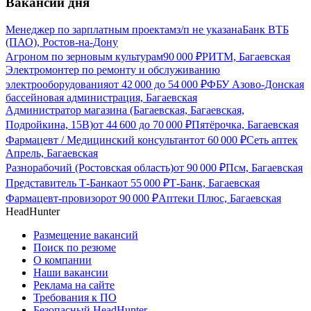
Вакансии дня
Менеджер по зарплатным проектам
з/п не указана
Банк ВТБ
(ПАО), Ростов-на-Дону
Агроном по зерновым культурам
90 000
₽
РИТМ, Багаевская
Электромонтер по ремонту и обслуживанию
электрооборудования
от
42 000
до
54 000
₽
ФБУ Азово-Донская
бассейновая администрация, Багаевская
Администратор магазина (Багаевская, Багаевская,
Подройкина, 15В)
от
44 600
до
70 000
₽
Пятёрочка, Багаевская
Фармацевт / Медицинский консультант
от
60 000
₽
Сеть аптек
Апрель, Багаевская
Разнорабочий (Ростовская область)
от
90 000
₽
Псм, Багаевская
Представитель Т-Банка
от
55 000
₽
Т-Банк, Багаевская
Фармацевт-провизор
от
90 000
₽
Аптеки Плюс, Багаевская
HeadHunter
Размещение вакансий
Поиск по резюме
О компании
Наши вакансии
Реклама на сайте
Требования к ПО
Безопасный HeadHunter