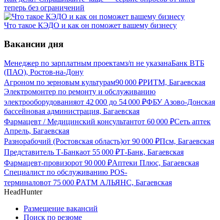
теперь без ограничений
Что такое КЭДО и как он поможет вашему бизнесу
Вакансии дня
Менеджер по зарплатным проектам
з/п не указана
Банк ВТБ
(ПАО), Ростов-на-Дону
Агроном по зерновым культурам
90 000
₽
РИТМ, Багаевская
Электромонтер по ремонту и обслуживанию
электрооборудования
от
42 000
до
54 000
₽
ФБУ Азово-Донская
бассейновая администрация, Багаевская
Фармацевт / Медицинский консультант
от
60 000
₽
Сеть аптек
Апрель, Багаевская
Разнорабочий (Ростовская область)
от
90 000
₽
Псм, Багаевская
Представитель Т-Банка
от
55 000
₽
Т-Банк, Багаевская
Фармацевт-провизор
от
90 000
₽
Аптеки Плюс, Багаевская
Специалист по обслуживанию POS-
терминалов
от
75 000
₽
АТМ АЛЬЯНС, Багаевская
HeadHunter
Размещение вакансий
Поиск по резюме