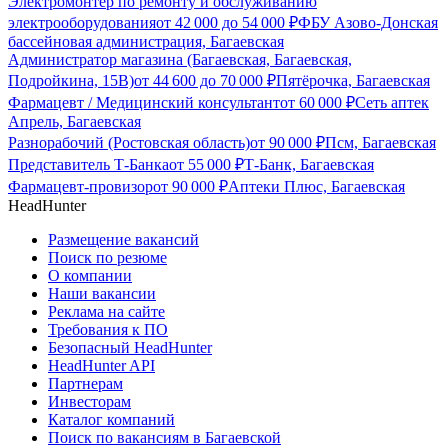
Электромонтер по ремонту и обслуживанию
электрооборудования
от
42 000
до
54 000
₽
ФБУ Азово-Донская
бассейновая администрация, Багаевская
Администратор магазина (Багаевская, Багаевская,
Подройкина, 15В)
от
44 600
до
70 000
₽
Пятёрочка, Багаевская
Фармацевт / Медицинский консультант
от
60 000
₽
Сеть аптек
Апрель, Багаевская
Разнорабочий (Ростовская область)
от
90 000
₽
Псм, Багаевская
Представитель Т-Банка
от
55 000
₽
Т-Банк, Багаевская
Фармацевт-провизор
от
90 000
₽
Аптеки Плюс, Багаевская
HeadHunter
Размещение вакансий
Поиск по резюме
О компании
Наши вакансии
Реклама на сайте
Требования к ПО
Безопасный HeadHunter
HeadHunter API
Партнерам
Инвесторам
Каталог компаний
Поиск по вакансиям в Багаевской