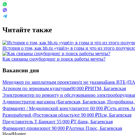
Читайте также
История о том, как hh.ru «ушёл» в горы и что из этого получил
Как связаны сноубординг и поиск работы мечты?
Вакансии дня
Менеджер по зарплатным проектам
з/п не указана
Банк ВТБ (ПА
Агроном по зерновым культурам
90 000
₽
РИТМ, Багаевская
Электромонтер по ремонту и обслуживанию электрооборудова
Администратор магазина (Багаевская, Багаевская, Подройкина,
Фармацевт / Медицинский консультант
от
60 000
₽
Сеть аптек А
Разнорабочий (Ростовская область)
от
90 000
₽
Псм, Багаевская
Представитель Т-Банка
от
55 000
₽
Т-Банк, Багаевская
Фармацевт-провизор
от
90 000
₽
Аптеки Плюс, Багаевская
HeadHunter