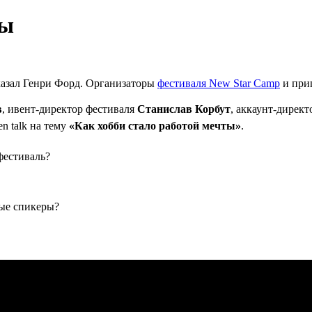
ты
казал Генри Форд. Организаторы
фестиваля New Star Camp
и при
в
, ивент-директор фестиваля
Станислав Корбут
, аккаунт-дирек
n talk на тему
«Как хобби стало работой мечты»
.
фестиваль?
ые спикеры?