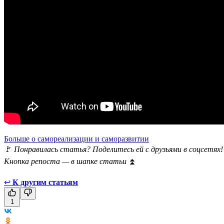
Больше о самореализации и саморазвитии
🚩
Понравилась статья? Поделитесь ей с друзьями в соцсетях!
Кнопка репоста — в шапке статьи
⏫
↩
К другим статьям
1