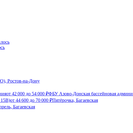
ось
О), Ростов-на-Дону
ния
от
42 000
до
54 000
₽
ФБУ Азово-Донская бассейновая админис
 15В)
от
44 600
до
70 000
₽
Пятёрочка, Багаевская
прель, Багаевская