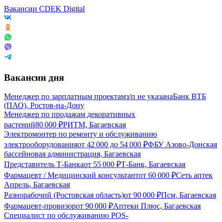
Вакансии CDEK Digital
Вакансии дня
Менеджер по зарплатным проектам
з/п не указана
Банк ВТБ
(ПАО), Ростов-на-Дону
Менеджер по продажам декоративных
растений
80 000
₽
РИТМ, Багаевская
Электромонтер по ремонту и обслуживанию
электрооборудования
от
42 000
до
54 000
₽
ФБУ Азово-Донская
бассейновая администрация, Багаевская
Представитель Т-Банка
от
55 000
₽
Т-Банк, Багаевская
Фармацевт / Медицинский консультант
от
60 000
₽
Сеть аптек
Апрель, Багаевская
Разнорабочий (Ростовская область)
от
90 000
₽
Псм, Багаевская
Фармацевт-провизор
от
90 000
₽
Аптеки Плюс, Багаевская
Специалист по обслуживанию POS-