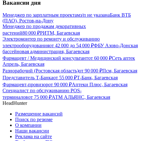
Вакансии дня
Менеджер по зарплатным проектам
з/п не указана
Банк ВТБ
(ПАО), Ростов-на-Дону
Менеджер по продажам декоративных
растений
80 000
₽
РИТМ, Багаевская
Электромонтер по ремонту и обслуживанию
электрооборудования
от
42 000
до
54 000
₽
ФБУ Азово-Донская
бассейновая администрация, Багаевская
Фармацевт / Медицинский консультант
от
60 000
₽
Сеть аптек
Апрель, Багаевская
Разнорабочий (Ростовская область)
от
90 000
₽
Псм, Багаевская
Представитель Т-Банка
от
55 000
₽
Т-Банк, Багаевская
Фармацевт-провизор
от
90 000
₽
Аптеки Плюс, Багаевская
Специалист по обслуживанию POS-
терминалов
от
75 000
₽
АТМ АЛЬЯНС, Багаевская
HeadHunter
Размещение вакансий
Поиск по резюме
О компании
Наши вакансии
Реклама на сайте