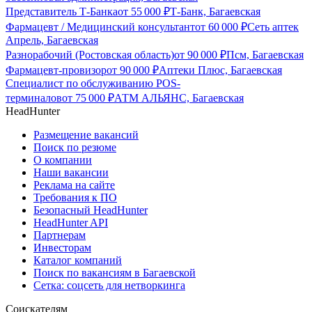
Представитель Т-Банка
от
55 000
₽
Т-Банк, Багаевская
Фармацевт / Медицинский консультант
от
60 000
₽
Сеть аптек
Апрель, Багаевская
Разнорабочий (Ростовская область)
от
90 000
₽
Псм, Багаевская
Фармацевт-провизор
от
90 000
₽
Аптеки Плюс, Багаевская
Специалист по обслуживанию POS-
терминалов
от
75 000
₽
АТМ АЛЬЯНС, Багаевская
HeadHunter
Размещение вакансий
Поиск по резюме
О компании
Наши вакансии
Реклама на сайте
Требования к ПО
Безопасный HeadHunter
HeadHunter API
Партнерам
Инвесторам
Каталог компаний
Поиск по вакансиям в Багаевской
Сетка: соцсеть для нетворкинга
Соискателям