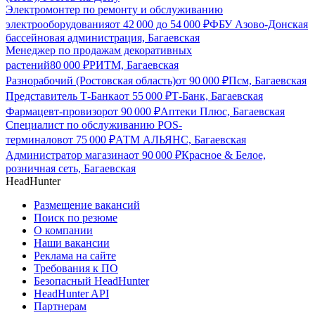
Электромонтер по ремонту и обслуживанию
электрооборудования
от
42 000
до
54 000
₽
ФБУ Азово-Донская
бассейновая администрация, Багаевская
Менеджер по продажам декоративных
растений
80 000
₽
РИТМ, Багаевская
Разнорабочий (Ростовская область)
от
90 000
₽
Псм, Багаевская
Представитель Т-Банка
от
55 000
₽
Т-Банк, Багаевская
Фармацевт-провизор
от
90 000
₽
Аптеки Плюс, Багаевская
Специалист по обслуживанию POS-
терминалов
от
75 000
₽
АТМ АЛЬЯНС, Багаевская
Администратор магазина
от
90 000
₽
Красное & Белое,
розничная сеть, Багаевская
HeadHunter
Размещение вакансий
Поиск по резюме
О компании
Наши вакансии
Реклама на сайте
Требования к ПО
Безопасный HeadHunter
HeadHunter API
Партнерам