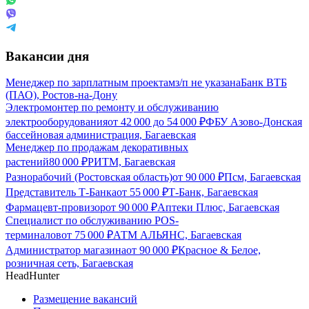
Вакансии дня
Менеджер по зарплатным проектам
з/п не указана
Банк ВТБ
(ПАО), Ростов-на-Дону
Электромонтер по ремонту и обслуживанию
электрооборудования
от
42 000
до
54 000
₽
ФБУ Азово-Донская
бассейновая администрация, Багаевская
Менеджер по продажам декоративных
растений
80 000
₽
РИТМ, Багаевская
Разнорабочий (Ростовская область)
от
90 000
₽
Псм, Багаевская
Представитель Т-Банка
от
55 000
₽
Т-Банк, Багаевская
Фармацевт-провизор
от
90 000
₽
Аптеки Плюс, Багаевская
Специалист по обслуживанию POS-
терминалов
от
75 000
₽
АТМ АЛЬЯНС, Багаевская
Администратор магазина
от
90 000
₽
Красное & Белое,
розничная сеть, Багаевская
HeadHunter
Размещение вакансий