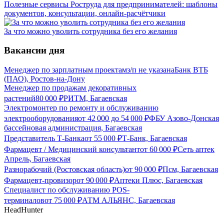
Полезные сервисы Роструда для предпринимателей: шаблоны
документов, консультации, онлайн-расчётчики
За что можно уволить сотрудника без его желания
Вакансии дня
Менеджер по зарплатным проектам
з/п не указана
Банк ВТБ
(ПАО), Ростов-на-Дону
Менеджер по продажам декоративных
растений
80 000
₽
РИТМ, Багаевская
Электромонтер по ремонту и обслуживанию
электрооборудования
от
42 000
до
54 000
₽
ФБУ Азово-Донская
бассейновая администрация, Багаевская
Представитель Т-Банка
от
55 000
₽
Т-Банк, Багаевская
Фармацевт / Медицинский консультант
от
60 000
₽
Сеть аптек
Апрель, Багаевская
Разнорабочий (Ростовская область)
от
90 000
₽
Псм, Багаевская
Фармацевт-провизор
от
90 000
₽
Аптеки Плюс, Багаевская
Специалист по обслуживанию POS-
терминалов
от
75 000
₽
АТМ АЛЬЯНС, Багаевская
HeadHunter