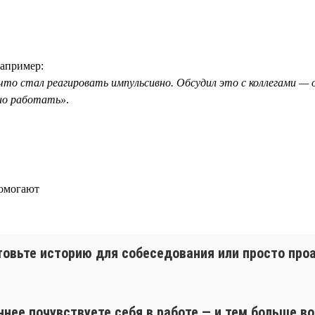
Например:
, что стал реагировать импульсивно. Обсудил это с коллегами —
йно работать»
.
помогают
товьте историю для собеседования или просто пр
ннее почувствуете себя в работе — и тем больше в