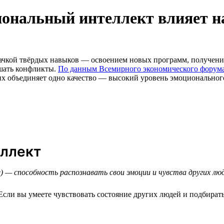
ональный интеллект влияет н
рокачкой твёрдых навыков — освоением новых программ, получе
ешать конфликты.
По данным Всемирного экономического форум
их объединяет одно качество — высокий уровень эмоционального и
еллект
ce) — способность распознавать свои эмоции и чувства других л
сли вы умеете чувствовать состояние других людей и подбирать