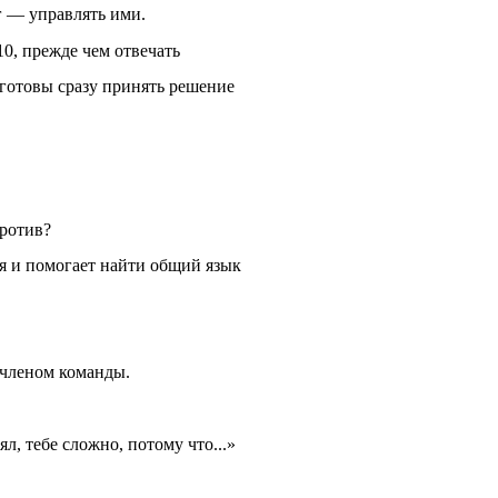
г — управлять ими.
10, прежде чем отвечать
 готовы сразу принять решение
против?
я и помогает найти общий язык
членом команды.
, тебе сложно, потому что...»