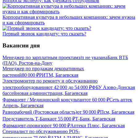
Вопросы эксперту: как удержать сотрудников
Корпоративная культура в небольших компаниях: зачем нужна
и как сформировать
Первый звонок кандидату: что сказать?
Вакансии дня
Менеджер по зарплатным проектам
з/п не указана
Банк ВТБ
(ПАО), Ростов-на-Дону
Менеджер по продажам декоративных
растений
80 000
₽
РИТМ, Багаевская
Электромонтер по ремонту и обслуживанию
электрооборудования
от
42 000
до
54 000
₽
ФБУ Азово-Донская
бассейновая администрация, Багаевская
Фармацевт / Медицинский консультант
от
60 000
₽
Сеть аптек
Апрель, Багаевская
Разнорабочий (Ростовская область)
от
90 000
₽
Псм, Багаевская
Представитель Т-Банка
от
55 000
₽
Т-Банк, Багаевская
Фармацевт-провизор
от
90 000
₽
Аптеки Плюс, Багаевская
Специалист по обслуживанию POS-
терминалов
от
75 000
₽
АТМ АЛЬЯНС, Багаевская