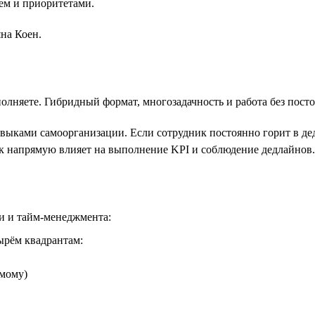
ем и приоритетами.
на Коен.
олняете. Гибридный формат, многозадачность и работа без пост
выками самоорганизации. Если сотрудник постоянно горит в дедл
к напрямую влияет на выполнение KPI и соблюдение дедлайнов.
и и тайм-менеджмента:
ырём квадрантам:
амому)