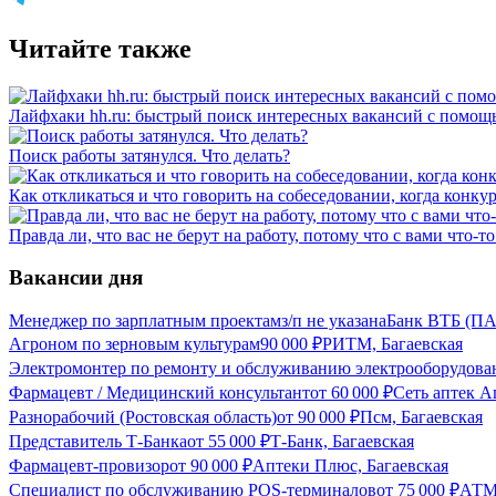
Читайте также
Лайфхаки hh.ru: быстрый поиск интересных вакансий с помощ
Поиск работы затянулся. Что делать?
Как откликаться и что говорить на собеседовании, когда конку
Правда ли, что вас не берут на работу, потому что с вами что-то
Вакансии дня
Менеджер по зарплатным проектам
з/п не указана
Банк ВТБ (ПА
Агроном по зерновым культурам
90 000
₽
РИТМ, Багаевская
Электромонтер по ремонту и обслуживанию электрооборудова
Фармацевт / Медицинский консультант
от
60 000
₽
Сеть аптек А
Разнорабочий (Ростовская область)
от
90 000
₽
Псм, Багаевская
Представитель Т-Банка
от
55 000
₽
Т-Банк, Багаевская
Фармацевт-провизор
от
90 000
₽
Аптеки Плюс, Багаевская
Специалист по обслуживанию POS-терминалов
от
75 000
₽
АТМ