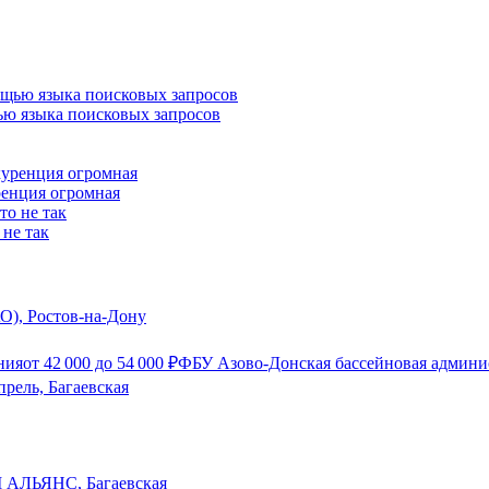
ью языка поисковых запросов
ренция огромная
 не так
О), Ростов-на-Дону
ния
от
42 000
до
54 000
₽
ФБУ Азово-Донская бассейновая админис
прель, Багаевская
 АЛЬЯНС, Багаевская