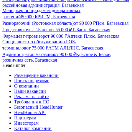
бассейновая администрация, Багаевская
Менеджер по продажам декоративных
растений
80 000
₽
РИТМ, Багаевская
Разнорабочий (Ростовская область)
от
90 000
₽
Псм, Багаевская
Представитель Т-Банка
от
55 000
₽
Т-Банк, Багаевская
Фармацевт-провизор
от
90 000
₽
Аптеки Плюс, Багаевская
Специалист по обслуживанию POS-
терминалов
от
75 000
₽
АТМ АЛЬЯНС, Багаевская
Администратор магазина
от
90 000
₽
Красное & Белое,
розничная сеть, Багаевская
HeadHunter
Размещение вакансий
Поиск по резюме
О компании
Наши вакансии
Реклама на сайте
Требования к ПО
Безопасный HeadHunter
HeadHunter API
Партнерам
Инвесторам
Каталог компаний