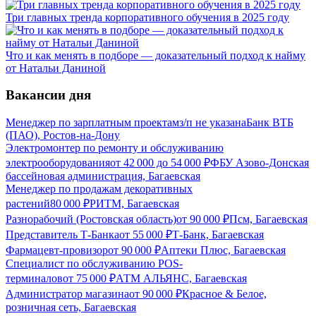
Три главных тренда корпоративного обучения в 2025 году
Что и как менять в подборе — доказательный подход к найму
от Натальи Даниной
Вакансии дня
Менеджер по зарплатным проектам
з/п не указана
Банк ВТБ
(ПАО), Ростов-на-Дону
Электромонтер по ремонту и обслуживанию
электрооборудования
от
42 000
до
54 000
₽
ФБУ Азово-Донская
бассейновая администрация, Багаевская
Менеджер по продажам декоративных
растений
80 000
₽
РИТМ, Багаевская
Разнорабочий (Ростовская область)
от
90 000
₽
Псм, Багаевская
Представитель Т-Банка
от
55 000
₽
Т-Банк, Багаевская
Фармацевт-провизор
от
90 000
₽
Аптеки Плюс, Багаевская
Специалист по обслуживанию POS-
терминалов
от
75 000
₽
АТМ АЛЬЯНС, Багаевская
Администратор магазина
от
90 000
₽
Красное & Белое,
розничная сеть, Багаевская