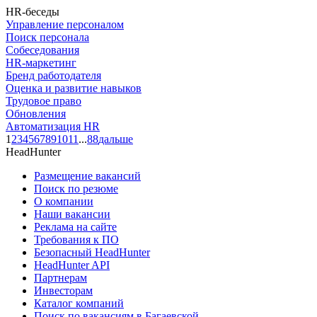
HR-беседы
Управление персоналом
Поиск персонала
Собеседования
HR-маркетинг
Бренд работодателя
Оценка и развитие навыков
Трудовое право
Обновления
Автоматизация HR
1
2
3
4
5
6
7
8
9
10
11
...
88
дальше
HeadHunter
Размещение вакансий
Поиск по резюме
О компании
Наши вакансии
Реклама на сайте
Требования к ПО
Безопасный HeadHunter
HeadHunter API
Партнерам
Инвесторам
Каталог компаний
Поиск по вакансиям в Багаевской