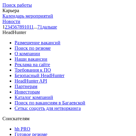
Поиск работы
Карьера
Календарь мероприятий
Новости
1
2
3
4
5
6
7
8
9
10
11
...
71
дальше
HeadHunter
Размещение вакансий
Поиск по резюме
О компании
Наши вакансии
Реклама на сайте
Требования к ПО
Безопасный HeadHunter
HeadHunter API
Партнерам
Инвесторам
Каталог компаний
Поиск по вакансиям в Багаевской
Сетка: соцсеть для нетворкинга
Соискателям
hh PRO
Готовое резюме