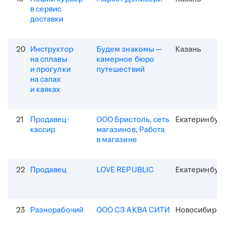
в сервис
доставки
20
Инструктор
Будем знакомы —
Казань
на сплавы
камерное бюро
и прогулки
путешествий
на сапах
и каяках
21
Продавец-
ООО Бристоль, сеть
Екатеринбур
кассир
магазинов, Работа
в магазине
22
Продавец
LOVE REPUBLIC
Екатеринбур
23
Разнорабочий
ООО СЗ АКВА СИТИ
Новосибирск