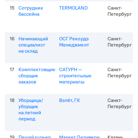
15
Сотрудник
TERMOLAND
Санкт-
бассейна
Петербург
16
Начинающий
ОСГ Рекордз
Санкт-
специалист
Менеджмент
Петербург
на склад
17
Комплектовщик-
САТУРН —
Санкт-
сборщик
строительные
Петербург
заказов
материалы
18
Уборщица/
Взлёт, ГК
Санкт-
уборщик
Петербург
на летний
период
19
Пеший курьер
Маркет Деливери
Казань