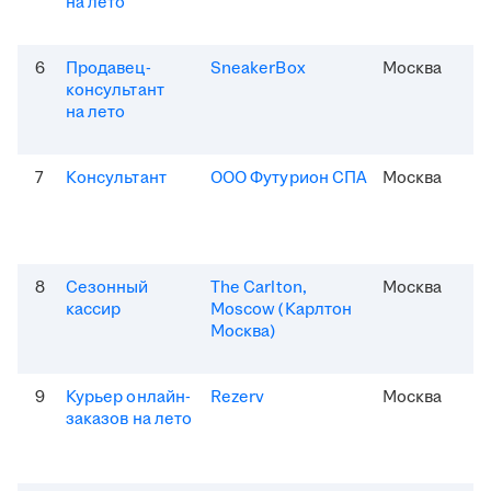
на лето
6
Продавец-
SneakerBox
Москва
консультант
на лето
7
Консультант
ООО Футурион СПА
Москва
8
Сезонный
The Carlton,
Москва
кассир
Moscow (Карлтон
Москва)
9
Курьер онлайн-
Rezerv
Москва
заказов на лето