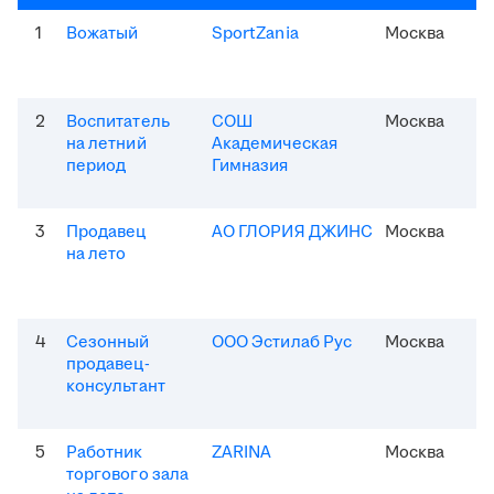
1
Вожатый
SportZania
Москва
2
Воспитатель
СОШ
Москва
на летний
Академическая
период
Гимназия
3
Продавец
АО ГЛОРИЯ ДЖИНС
Москва
на лето
4
Сезонный
ООО Эстилаб Рус
Москва
продавец-
консультант
5
Работник
ZARINA
Москва
торгового зала