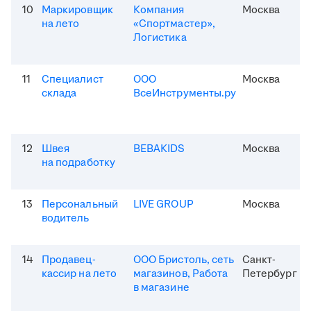
10
Маркировщик
Компания
Москва
на лето
«Спортмастер»,
Логистика
11
Специалист
ООО
Москва
склада
ВсеИнструменты.ру
12
Швея
BEBAKIDS
Москва
на подработку
13
Персональный
LIVE GROUP
Москва
водитель
14
Продавец-
ООО Бристоль, сеть
Санкт-
кассир на лето
магазинов, Работа
Петербург
в магазине