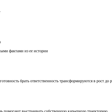
т
)
ными фактами из ее истории
 готовность брать ответственность трансформируются в рост до
вязь помогают выстраивать собственную карьерную траекторию