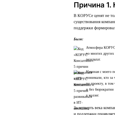
Причина 1.
В КОРУСе ценят не тол
существования компани
поддержки формировала
Было:
Атмосфера КОРУСа 
во многих других 
результат.
Начиная с моего п
понимали, кто за 
по проекту, в том
и без бюрократии
у коллег.
За четверть века комп
и поддержки проявляет