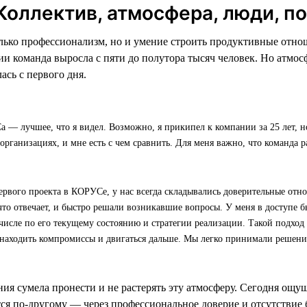
 Коллектив, атмосфера, люди, 
ько профессионализм, но и умение строить продуктивные отнош
и команда выросла с пяти до полутора тысяч человек. Но атмос
сь с первого дня.
— лучшее, что я видел. Возможно, я прикипел к компании за 25 лет, но
организациях, и мне есть с чем сравнить. Для меня важно, что команда 
ервого проекта в КОРУСе, у нас всегда складывались доверительные отно
что отвечает, и быстро решали возникавшие вопросы. У меня в доступе 
 числе по его текущему состоянию и стратегии реализации. Такой подхо
 находить компромиссы и двигаться дальше. Мы легко принимали решени
ания сумела пронести и не растерять эту атмосферу. Сегодня ощ
ся по-другому — через профессиональное доверие и отсутствие 