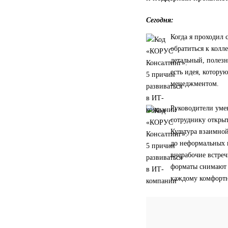
Сегодня:
Когда я проходил 
обратиться к колл
детальный, полезн
есть идея, котору
менеджментом.
Руководители уме
сотруднику открыт
Культура взаимно
до неформальных 
внерабочие встреч
форматы снимают 
каждому комфортн