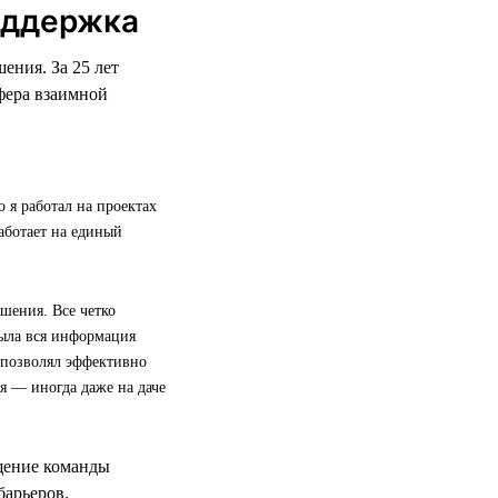
поддержка
ения. За 25 лет
фера взаимной
 я работал на проектах
работает на единый
шения. Все четко
была вся информация
д позволял эффективно
я — иногда даже на даче
ущение команды
барьеров.