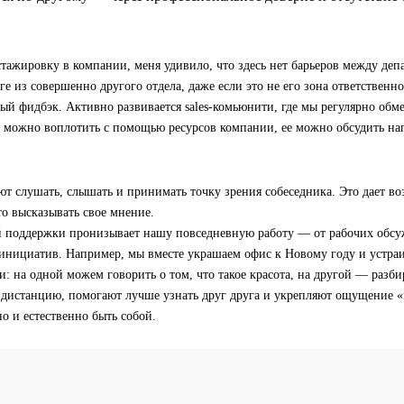
стажировку в компании, меня удивило, что здесь нет барьеров между де
еге из совершенно другого отдела, даже если это не его зона ответственн
ый фидбэк. Активно развивается sales-комьюнити, где мы регулярно обм
ю можно воплотить с помощью ресурсов компании, ее можно обсудить на
ют слушать, слышать и принимать точку зрения собеседника. Это дает в
о высказывать свое мнение.
й поддержки пронизывает нашу повседневную работу — от рабочих обсу
инициатив. Например, мы вместе украшаем офис к Новому году и устра
и: на одной можем говорить о том, что такое красота, на другой — разби
дистанцию, помогают лучше узнать друг друга и укрепляют ощущение 
о и естественно быть собой.