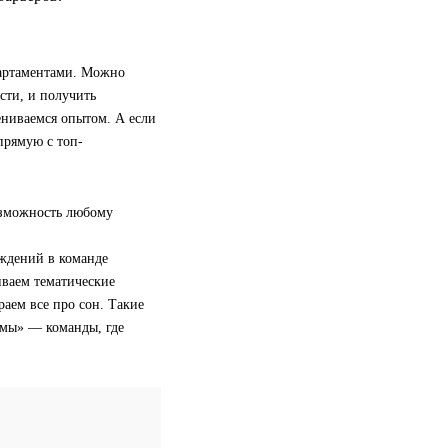
партаментами. Можно
ости, и получить
ениваемся опытом. А если
прямую с топ-
озможность любому
ждений в команде
иваем тематические
раем все про сон. Такие
«мы» — команды, где