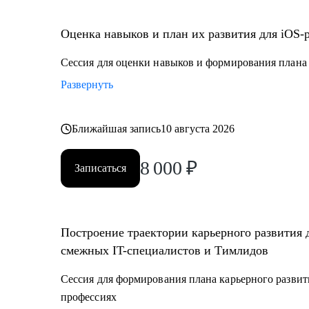
• Juinior и Middle мобильным разработчикам (iOS, An
• Любым IT-специалистам, кто хочет перейти на ру
Оценка навыков и план их развития для iOS-
• IT-лидам, кто недавно стал руководителем, и Proje
• Тестировщикам, аналитикам, Data-инженерам, backe
Сессия для оценки навыков и формирования плана 
Развернуть
Ближайшая запись
10 августа 2026
8 000
₽
Записаться
Построение траектории карьерного развития 
смежных IT-специалистов и Тимлидов
Сессия для формирования плана карьерного развит
профессиях