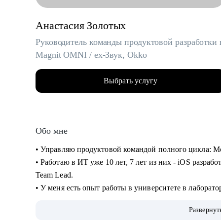
Анастасия Золотых
Руководитель команды продуктовой разработки 
Magnit OMNI / ex-Звук, Okko
Выбрать услугу
Обо мне
• Управляю продуктовой командой полного цикла: Mob
• Работаю в ИТ уже 10 лет, 7 лет из них - iOS разрабо
Team Lead.
• У меня есть опыт работы в университете в лаборато
последние 5 лет - в продуктовых компании в сфере 
Развернут
• На всех проектах работала с легаси и распиливала 