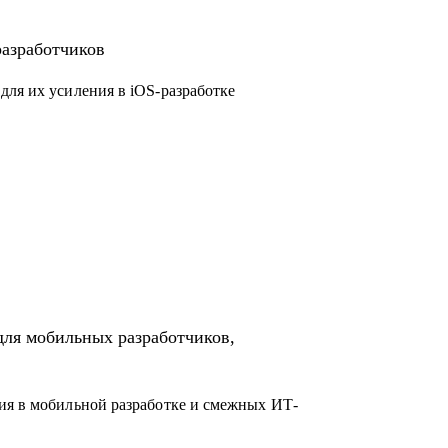
droid)
ководящую должность
разработчиков
ct-менеджерам
nd- и frontend-разработчикам
для их усиления в iOS-разработке
для мобильных разработчиков,
ия в мобильной разработке и смежных ИТ-