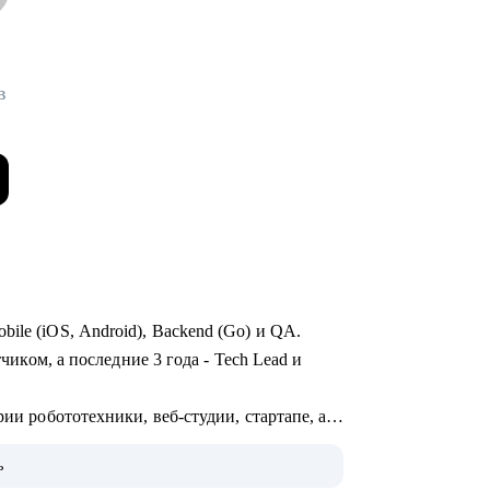
в
ile (iOS, Android), Backend (Go) и QA.
тчиком, а последние 3 года - Tech Lead и
рии робототехники, веб-студии, стартапе, а
OTT и стриминга.
ь
монолит с командой - могу помочь