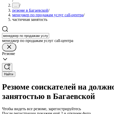
/
/
...
резюме в Багаевской
/
менеджер по продажам услуг call-центра
/
частичная занятость
менеджер по продажам услуг call-центра
Резюме
Найти
Резюме соискателей на должно
занятостью в Багаевской
Чтобы видеть все резюме, зарегистрируйтесь
После регистрации покажем ещё 2 и откроем фото