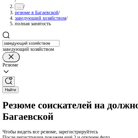
/
/
...
резюме в Багаевской
/
заведующий хозяйством
/
полная занятость
заведующий хозяйством
Резюме
Найти
Резюме соискателей на должно
Багаевской
Чтобы видеть все резюме, зарегистрируйтесь
После регистрации покажем ещё 2 и откроем фото