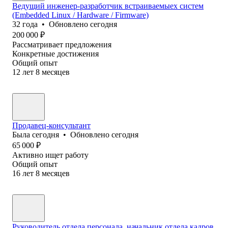
Ведущий инженер-разработчик встраиваемыех систем
(Embedded Linux / Hardware / Firmware)
32
года
•
Обновлено
сегодня
200 000
₽
Рассматривает предложения
Конкретные достижения
Общий опыт
12
лет
8
месяцев
Продавец-консультант
Была
сегодня
•
Обновлено
сегодня
65 000
₽
Активно ищет работу
Общий опыт
16
лет
8
месяцев
Руководитель отдела персонала, начальник отдела кадров,