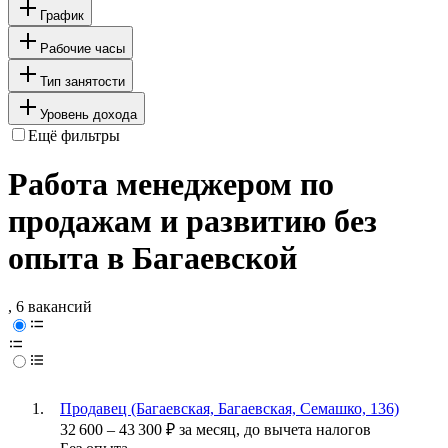
График
Рабочие часы
Тип занятости
Уровень дохода
Ещё фильтры
Работа менеджером по
продажам и развитию без
опыта в Багаевской
, 6 вакансий
Продавец (Багаевская, Багаевская, Семашко, 136)
32 600
–
43 300
₽
за месяц,
до вычета налогов