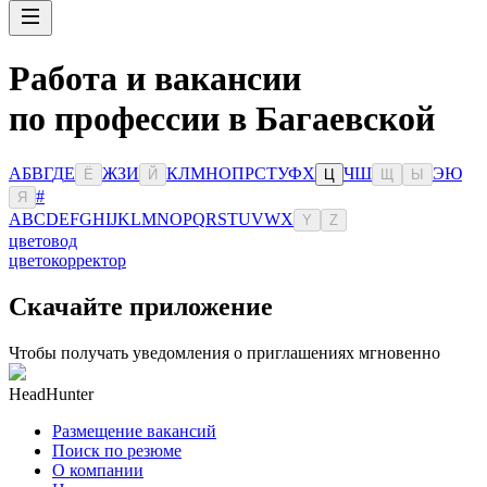
Работа и вакансии
по профессии в Багаевской
А
Б
В
Г
Д
Е
Ж
З
И
К
Л
М
Н
О
П
Р
С
Т
У
Ф
Х
Ч
Ш
Э
Ю
Ё
Й
Ц
Щ
Ы
#
Я
A
B
C
D
E
F
G
H
I
J
K
L
M
N
O
P
Q
R
S
T
U
V
W
X
Y
Z
цветовод
цветокорректор
Скачайте приложение
Чтобы получать уведомления о приглашениях мгновенно
HeadHunter
Размещение вакансий
Поиск по резюме
О компании