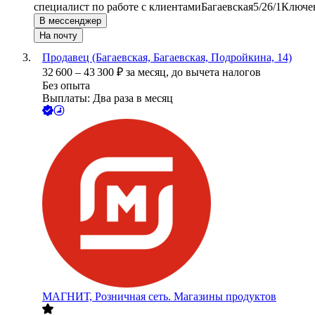
специалист по работе с клиентами
Багаевская
5/2
6/1
Ключев
В мессенджер
На почту
Продавец (Багаевская, Багаевская, Подройкина, 14)
32 600
–
43 300
₽
за месяц,
до вычета налогов
Без опыта
Выплаты: Два раза в месяц
МАГНИТ, Розничная сеть. Магазины продуктов