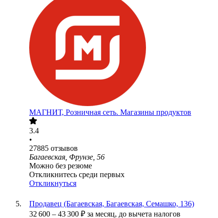
МАГНИТ, Розничная сеть. Магазины продуктов
3.4
•
27885
отзывов
Багаевская, Фрунзе, 56
Можно без резюме
Откликнитесь среди первых
Откликнуться
Продавец (Багаевская, Багаевская, Семашко, 136)
32 600
–
43 300
₽
за месяц,
до вычета налогов