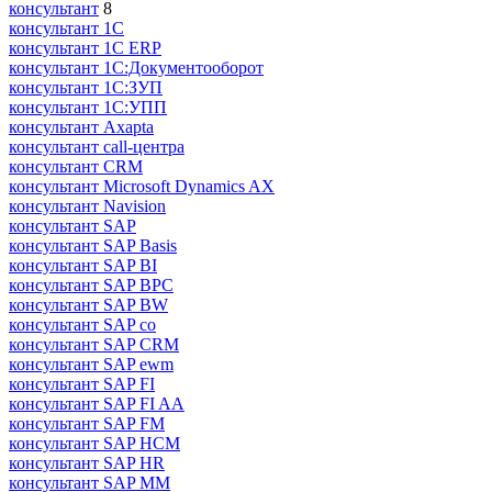
консультант
8
консультант 1С
консультант 1С ERP
консультант 1С:Документооборот
консультант 1С:ЗУП
консультант 1С:УПП
консультант Axapta
консультант call-центра
консультант CRM
консультант Microsoft Dynamics AX
консультант Navision
консультант SAP
консультант SAP Basis
консультант SAP BI
консультант SAP BPC
консультант SAP BW
консультант SAP co
консультант SAP CRM
консультант SAP ewm
консультант SAP FI
консультант SAP FI AA
консультант SAP FM
консультант SAP HCM
консультант SAP HR
консультант SAP MM