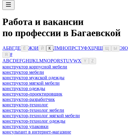
Работа и вакансии
по профессии в Багаевской
А
Б
В
Г
Д
Е
Ж
З
И
Л
М
Н
О
П
Р
С
Т
У
Ф
Х
Ц
Ч
Ш
Э
Ю
Ё
Й
К
Щ
Ы
#
Я
A
B
C
D
E
F
G
H
I
J
K
L
M
N
O
P
Q
R
S
T
U
V
W
X
Y
Z
конструктор корпусной мебели
конструктор мебели
конструктор мужской одежды
конструктор мягкой мебели
конструктор одежды
конструктор-проектировщик
конструктор-разработчик
конструктор-технолог
конструктор-технолог мебели
конструктор-технолог мягкой мебели
конструктор-технолог одежды
конструктор упаковки
консультaнт в интернет-мaгазине