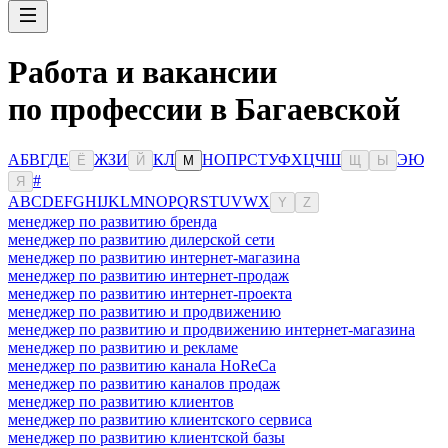
Работа и вакансии
по профессии в Багаевской
А
Б
В
Г
Д
Е
Ж
З
И
К
Л
Н
О
П
Р
С
Т
У
Ф
Х
Ц
Ч
Ш
Э
Ю
Ё
Й
М
Щ
Ы
#
Я
A
B
C
D
E
F
G
H
I
J
K
L
M
N
O
P
Q
R
S
T
U
V
W
X
Y
Z
менеджер по развитию бренда
менеджер по развитию дилерской сети
менеджер по развитию интернет-магазина
менеджер по развитию интернет-продаж
менеджер по развитию интернет-проекта
менеджер по развитию и продвижению
менеджер по развитию и продвижению интернет-магазина
менеджер по развитию и рекламе
менеджер по развитию канала HoReCa
менеджер по развитию каналов продаж
менеджер по развитию клиентов
менеджер по развитию клиентского сервиса
менеджер по развитию клиентской базы