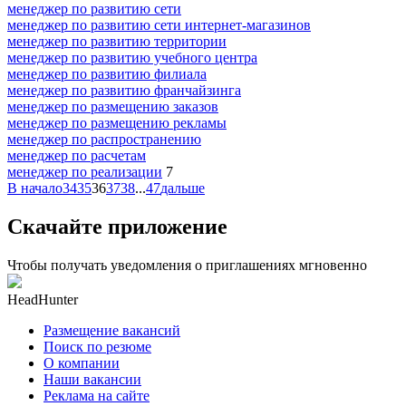
менеджер по развитию сети
менеджер по развитию сети интернет-магазинов
менеджер по развитию территории
менеджер по развитию учебного центра
менеджер по развитию филиала
менеджер по развитию франчайзинга
менеджер по размещению заказов
менеджер по размещению рекламы
менеджер по распространению
менеджер по расчетам
менеджер по реализации
7
В начало
34
35
36
37
38
...
47
дальше
Скачайте приложение
Чтобы получать уведомления о приглашениях мгновенно
HeadHunter
Размещение вакансий
Поиск по резюме
О компании
Наши вакансии
Реклама на сайте