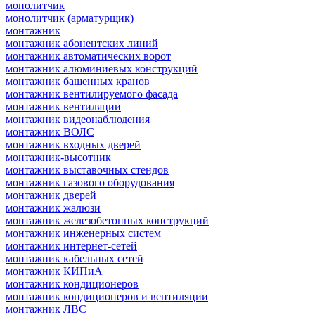
монолитчик
монолитчик (арматурщик)
монтажник
монтажник абонентских линий
монтажник автоматических ворот
монтажник алюминиевых конструкций
монтажник башенных кранов
монтажник вентилируемого фасада
монтажник вентиляции
монтажник видеонаблюдения
монтажник ВОЛС
монтажник входных дверей
монтажник-высотник
монтажник выставочных стендов
монтажник газового оборудования
монтажник дверей
монтажник жалюзи
монтажник железобетонных конструкций
монтажник инженерных систем
монтажник интернет-сетей
монтажник кабельных сетей
монтажник КИПиА
монтажник кондиционеров
монтажник кондиционеров и вентиляции
монтажник ЛВС