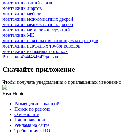
монтажник линий связи
монтажник лифтов
монтажник мебели
монтажник межкомнатных дверей
монтажник межкомнатных дверей
монтажник металлоконструкций
монтажник МК
монтажник навесных вентилируемых фасадов
монтажник наружных трубопроводов
монтажник натяжных потолков
В начало
43
44
45
46
47
дальше
Скачайте приложение
Чтобы получать уведомления о приглашениях мгновенно
HeadHunter
Размещение вакансий
Поиск по резюме
О компании
Наши вакансии
Реклама на сайте
Требования к ПО