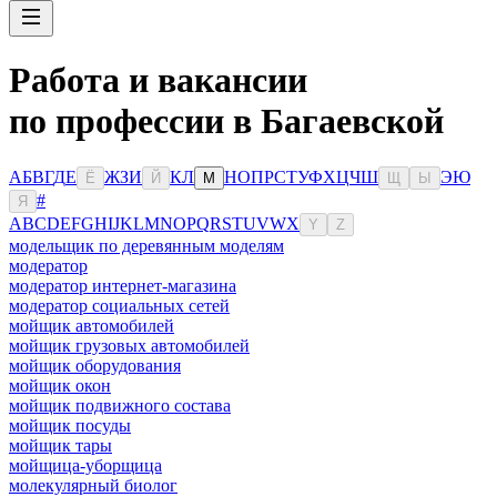
Работа и вакансии
по профессии в Багаевской
А
Б
В
Г
Д
Е
Ж
З
И
К
Л
Н
О
П
Р
С
Т
У
Ф
Х
Ц
Ч
Ш
Э
Ю
Ё
Й
М
Щ
Ы
#
Я
A
B
C
D
E
F
G
H
I
J
K
L
M
N
O
P
Q
R
S
T
U
V
W
X
Y
Z
модельщик по деревянным моделям
модератор
модератор интернет-магазина
модератор социальных сетей
мойщик автомобилей
мойщик грузовых автомобилей
мойщик оборудования
мойщик окон
мойщик подвижного состава
мойщик посуды
мойщик тары
мойщица-уборщица
молекулярный биолог