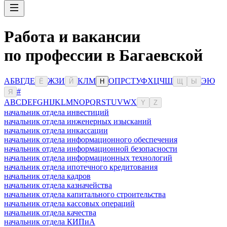
Работа и вакансии
по профессии в Багаевской
А
Б
В
Г
Д
Е
Ж
З
И
К
Л
М
О
П
Р
С
Т
У
Ф
Х
Ц
Ч
Ш
Э
Ю
Ё
Й
Н
Щ
Ы
#
Я
A
B
C
D
E
F
G
H
I
J
K
L
M
N
O
P
Q
R
S
T
U
V
W
X
Y
Z
начальник отдела инвестиций
начальник отдела инженерных изысканий
начальник отдела инкассации
начальник отдела информационного обеспечения
начальник отдела информационной безопасности
начальник отдела информационных технологий
начальник отдела ипотечного кредитования
начальник отдела кадров
начальник отдела казначейства
начальник отдела капитального строительства
начальник отдела кассовых операций
начальник отдела качества
начальник отдела КИПиА