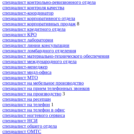
специалист контрольно-ревизионного отдела
специалист контроля качества
специалист-координатор
специалист корпоративного отдела
специалист корпоративных продаж
8
специалист кредитного отдела
специалист КРО
специалист лаборатории
специалист линии консультации
специалист ломбардного отделения
специалист материально-технического обеспечения
специалист международного отдела
специалист-менеджер
специалист мидл-офиса
специалист МТО
специалист на мебельное производство
специалист на прием телефонных звонков
специалист на производство
3
специалист на ресепшн
специалист на телефон
1
специалист на телефон в офис
специалист ногтевого сервиса
специалист НСИ
специалист общего отдела
специалист ОМТС