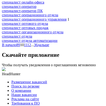
специалист онлайн-офиса
специалист-оператор
специалист-оператор ПК
специалист операционного отдела
специалист операционного управления
1
специалист оптового отдела
специалист оптовых продаж
специалист организационного отдела
специалист отдела
специалист отдела автоматизации
В начало
8
9
10
11
12
...
36
дальше
Скачайте приложение
Чтобы получать уведомления о приглашениях мгновенно
HeadHunter
Размещение вакансий
Поиск по резюме
О компании
Наши вакансии
Реклама на сайте
Требования к ПО