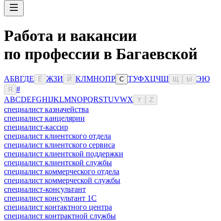
Работа и вакансии
по профессии в Багаевской
А
Б
В
Г
Д
Е
Ж
З
И
К
Л
М
Н
О
П
Р
Т
У
Ф
Х
Ц
Ч
Ш
Э
Ю
Ё
Й
С
Щ
Ы
#
Я
A
B
C
D
E
F
G
H
I
J
K
L
M
N
O
P
Q
R
S
T
U
V
W
X
Y
Z
специалист казначейства
специалист канцелярии
специалист-кассир
специалист клиентского отдела
специалист клиентского сервиса
специалист клиентской поддержки
специалист клиентской службы
специалист коммерческого отдела
специалист коммерческой службы
специалист-консультант
специалист консультант 1С
специалист контактного центра
специалист контрактной службы