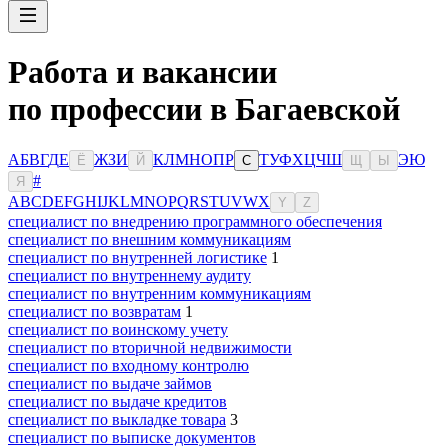
Работа и вакансии
по профессии в Багаевской
А
Б
В
Г
Д
Е
Ж
З
И
К
Л
М
Н
О
П
Р
Т
У
Ф
Х
Ц
Ч
Ш
Э
Ю
Ё
Й
С
Щ
Ы
#
Я
A
B
C
D
E
F
G
H
I
J
K
L
M
N
O
P
Q
R
S
T
U
V
W
X
Y
Z
специалист по внедрению программного обеспечения
специалист по внешним коммуникациям
специалист по внутренней логистике
1
специалист по внутреннему аудиту
специалист по внутренним коммуникациям
специалист по возвратам
1
специалист по воинскому учету
специалист по вторичной недвижимости
специалист по входному контролю
специалист по выдаче займов
специалист по выдаче кредитов
специалист по выкладке товара
3
специалист по выписке документов