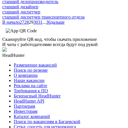
старший делопроизводитель
старший дизайнер
старший диспетчер
старший диспетчер транспортного отдела
В начало
27
28
29
30
31
...
36
дальше
Сканируйте QR-код, чтобы скачать приложение
И чаты с работодателями всегда будут под рукой
HeadHunter
Размещение вакансий
Поиск по резюме
О компании
Наши вакансии
Реклама на сайте
Требования к ПО
Безопасный HeadHunter
HeadHunter API
Партнерам
Инвесторам
Каталог компаний
Поиск по вакансиям в Багаевской
Сетка: соцсеть для нетворкинга