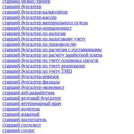
старший бизнес-тренер
старший бухгалтер
старший бухгалтер-калькулятор
старший бухгалтер-кассир
старший бухгалтер материального отдела
старший бухгалтер-операционист
старший бухгалтер по налогам
старший бухгалтер по налоговому учету
старший бухгалтер по производству
старший бухгалтер по расчетам с поставщиками
старший бухгалтер по расчету заработной платы
старший бухгалтер по учету основных средств
старший бухгалтер по учету реализации
старший бухгалтер по учету ТМЦ
старший бухгалтер-ревизор
старший бухгалтер филиала
старший бухгалтер-экономист
старший веб-разработчик
старший ведущий бухгалтер
старший ветеринарный врач
старший водитель
старший вожатый
старший воспитатель
старший геодезист
старший геолог