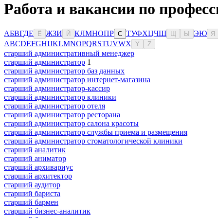
Работа и вакансии по професс
А
Б
В
Г
Д
Е
Ж
З
И
К
Л
М
Н
О
П
Р
Т
У
Ф
Х
Ц
Ч
Ш
Э
Ю
Ё
Й
С
Щ
Ы
Я
A
B
C
D
E
F
G
H
I
J
K
L
M
N
O
P
Q
R
S
T
U
V
W
X
Y
Z
старший административный менеджер
старший администратор
1
старший администратор баз данных
старший администратор интернет-магазина
старший администратор-кассир
старший администратор клиники
старший администратор отеля
старший администратор ресторана
старший администратор салона красоты
старший администратор службы приема и размещения
старший администратор стоматологической клиники
старший аналитик
старший аниматор
старший архивариус
старший архитектор
старший аудитор
старший бариста
старший бармен
старший бизнес-аналитик